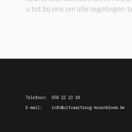
u tot bij ons om alle regelingen t
Telefoon:
050 22 23 18
E-mail:
info@uitvaartzorg-korenbloem.be