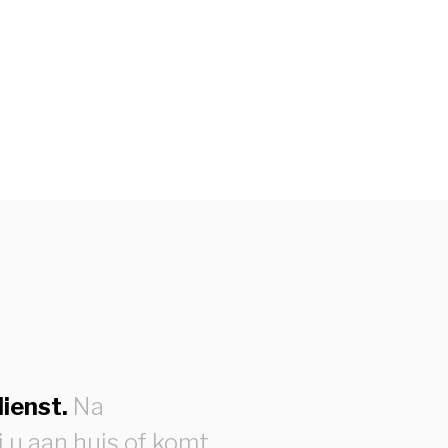
ienst.
Na
j u aan huis of komt