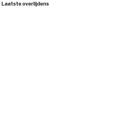
Laatste overlijdens
12/10/1931
-
6/8/2026