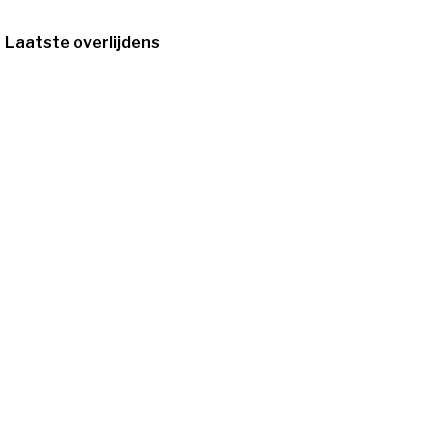
Laatste overlijdens
12/10/1931
-
6/8/2026