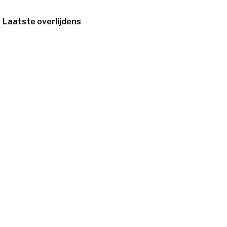
Laatste overlijdens
12/10/1931
-
6/8/2026