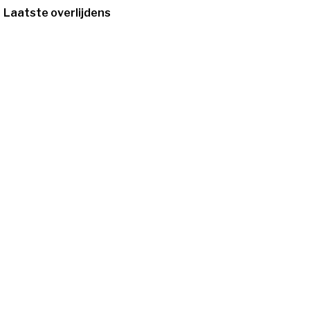
Laatste overlijdens
30/07/1942
-
27/7/2026