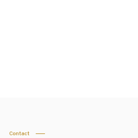
04/05/1931
-
9/7/2026
Condoleren of rouwbrief bekijken
Contact