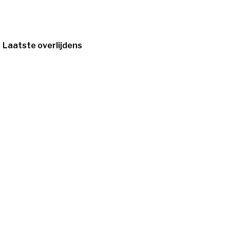
Laatste overlijdens
12/10/1931
-
6/8/2026