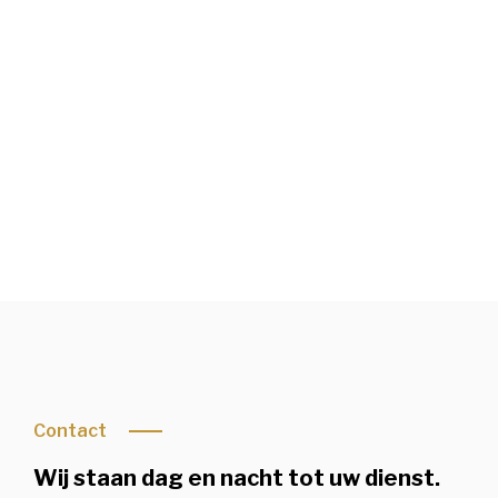
04/05/1931
-
9/7/2026
Condoleren of rouwbrief bekijken
Contact
Wij staan dag en nacht tot uw dienst.